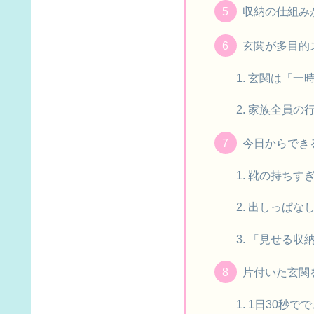
収納の仕組み
玄関が多目的
玄関は「一
家族全員の
今日からでき
靴の持ちす
出しっぱな
「見せる収
片付いた玄関
1日30秒で