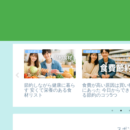
節約料理
節約料理
ぜ疲れる
節約しながら健康に暮ら
食費が高い原因は買い
ってラク
す 安くて栄養のある食
にあった 今日からでき
材リスト
る節約のコツ5つ
スポ