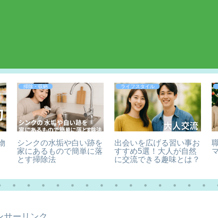
掃除・収納
ライフスタイル
物
シンクの水垢や白い跡を
出会いを広げる習い事お
家にあるもので簡単に落
すすめ5選！大人が自然
とす掃除法
に交流できる趣味とは？
ンサーリンク