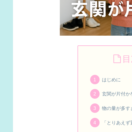
目
はじめに
玄関が片付か
物の量が多す
「とりあえず