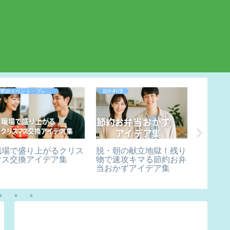
季節イベント・プレゼント
節約料理
PC・スマ
職場で盛り上がるクリス
脱・朝の献立地獄！残り
Spoti
マス交換アイデア集
物で速攻キマる節約お弁
る方法
当おかずアイデア集
対応デ
切れる