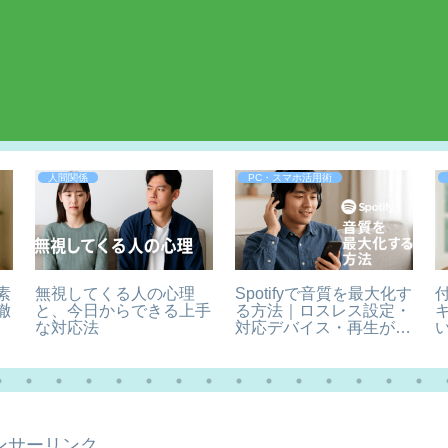
人間関係
PC・スマホ活用術
素
無視してくる人の心理
Spotifyで音質を最大化す
徹
と、今日からできる上手
る方法｜ロスレス設定・
な対応法
対応デバイス・再生が途
切れる原因
ンサーリンク