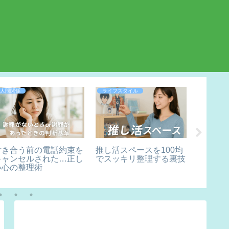
人間関係
ライフスタイル
ライフス
付き合う前の電話約束を
推し活スペースを100均
「ハピ
キャンセルされた…正し
でスッキリ整理する裏技
いを斬
い心の整理術