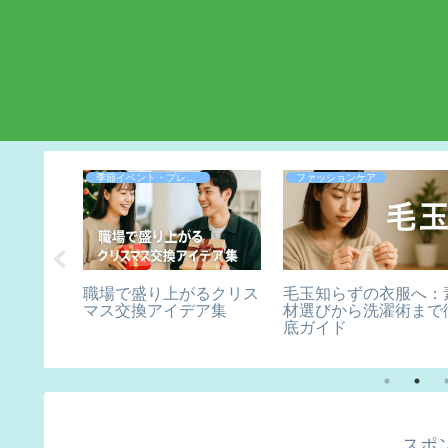
季節イベント・プレゼント
ファッションケア
ン直伝！
職場で盛り上がるクリス
毛玉知らずの衣服へ：
ワザ・茹
マス交換アイデア集
材選びから洗濯術まで
訣
底ガイド
スポ