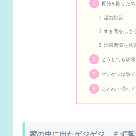
再発を防ぐため
湿気対策
すき間をふさ
清掃習慣を見
どうしても駆除
ゲジゲジは敵で
まとめ：恐れず
家の中に出たゲジゲジ、まず落