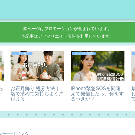
本ページはプロモーションが含まれています。
本記事はアフィリエイト広告を利用しています。
生活の知恵
スマホ活用術
ら
お正月飾り 処分方法｜
iPhone緊急SOSを間違
塩で清めて気持ちよく片
えて発信したら、何をす
付ける
るべきか？
ンサーリンク