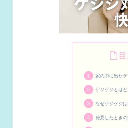
目
家の中に出たゲ
ゲジゲジとはど
なぜゲジゲジは
発見したときの