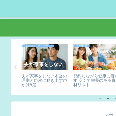
人間関係・コミュニケーション
節約料理
ントなし
夫が家事をしない本当の
節約しながら健康に暮
？価値観
理由と自然に動き出す声
す 安くて栄養のある食
える方法
かけ5選
材リスト
スポ