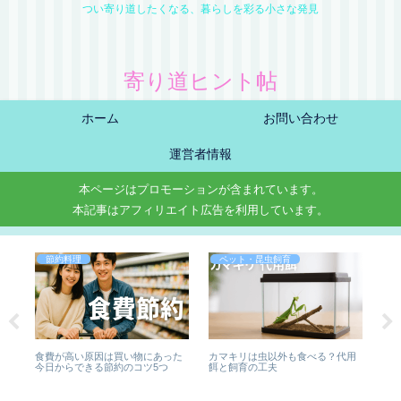
つい寄り道したくなる、暮らしを彩る小さな発見
寄り道ヒント帖
ホーム
お問い合わせ
運営者情報
本ページはプロモーションが含まれています。
本記事はアフィリエイト広告を利用しています。
節約料理
ペット・昆虫飼育
きな
食費が高い原因は買い物にあった
カマキリは虫以外も食べる？代用
見
共
今日からできる節約のコツ5つ
餌と飼育の工夫
辿る